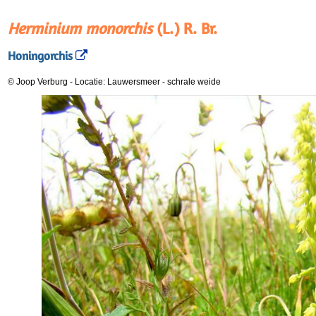
Herminium monorchis
(L.) R. Br.
Honingorchis
© Joop Verburg
-
Locatie: Lauwersmeer
-
schrale weide