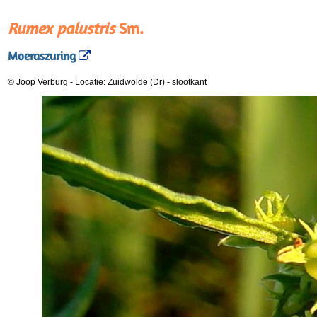
Rumex palustris
Sm.
Moeraszuring
© Joop Verburg
-
Locatie: Zuidwolde (Dr)
-
slootkant