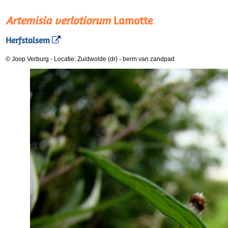
Artemisia verlotiorum
Lamotte
Herfstalsem
© Joop Verburg
-
Locatie: Zuidwolde (dr)
-
berm van zandpad