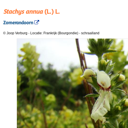
Stachys annua
(L.) L.
Zomerandoorn
© Joop Verburg
-
Locatie: Frankrijk (Bourgondie)
-
schraalland