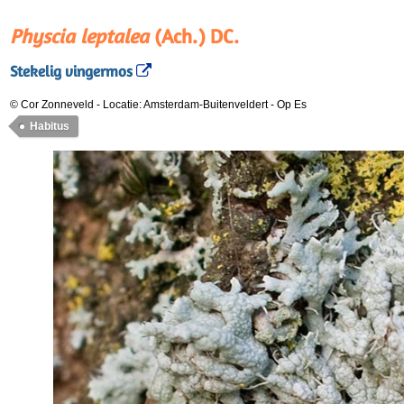
Physcia leptalea
(Ach.) DC.
Stekelig vingermos
© Cor Zonneveld
-
Locatie: Amsterdam-Buitenveldert
-
Op Es
Habitus