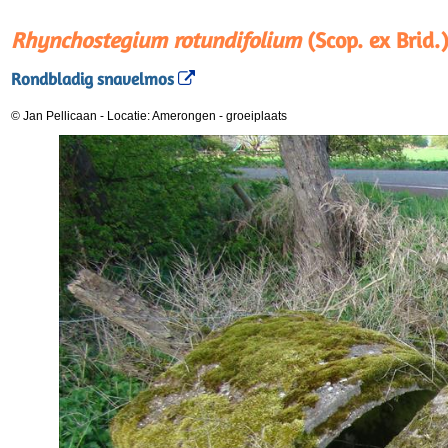
Rhynchostegium rotundifolium
(Scop. ex Brid.
Rondbladig snavelmos
© Jan Pellicaan
-
Locatie: Amerongen
-
groeiplaats