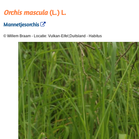
Orchis mascula
(L.) L.
Mannetjesorchis
© Willem Braam
-
Locatie: Vulkan-Eifel;Duitsland
-
Habitus