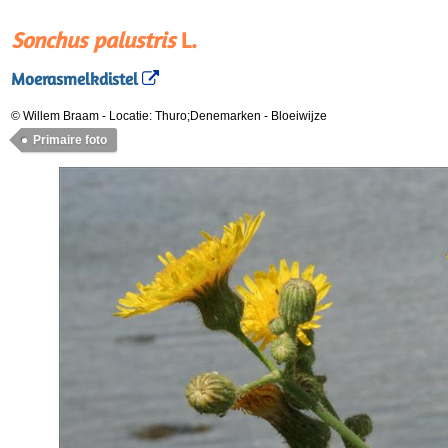
Sonchus palustris
L.
Moerasmelkdistel
© Willem Braam
-
Locatie: Thuro;Denemarken
-
Bloeiwijze
Primaire foto