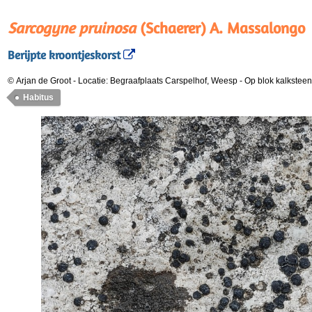
Sarcogyne pruinosa
(Schaerer) A. Massalongo
Berijpte kroontjeskorst
© Arjan de Groot
-
Locatie: Begraafplaats Carspelhof, Weesp
-
Op blok kalksteen 
Habitus