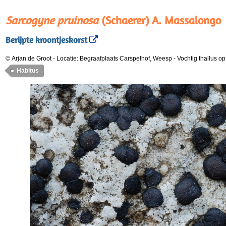
Sarcogyne pruinosa
(Schaerer) A. Massalongo
Berijpte kroontjeskorst
© Arjan de Groot
-
Locatie: Begraafplaats Carspelhof, Weesp
-
Vochtig thallus op
Habitus