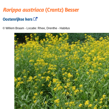
Rorippa austriaca
(Crantz) Besser
Oostenrijkse kers
© Willem Braam
-
Locatie: Rhee, Drenthe
-
Habitus