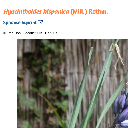
Hyacinthoides hispanica
(Mill.) Rothm.
Spaanse hyacint
© Fred Bos
-
Locatie: tuin
-
Habitus