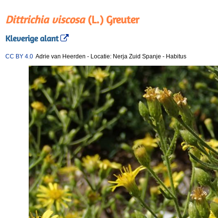
Dittrichia viscosa
(L.) Greuter
Kleverige alant
CC BY 4.0
Adrie van Heerden
-
Locatie: Nerja Zuid Spanje
-
Habitus