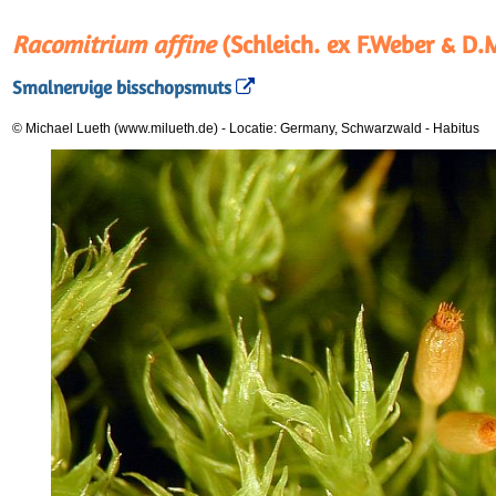
Racomitrium affine
(Schleich. ex F.Weber & D.
Smalnervige bisschopsmuts
© Michael Lueth (www.milueth.de)
-
Locatie: Germany, Schwarzwald
-
Habitus