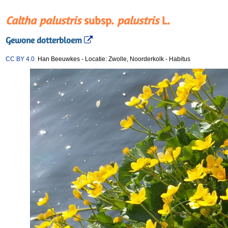
Caltha palustris
subsp.
palustris
L.
Gewone dotterbloem
CC BY 4.0
Han Beeuwkes
-
Locatie: Zwolle, Noorderkolk
-
Habitus