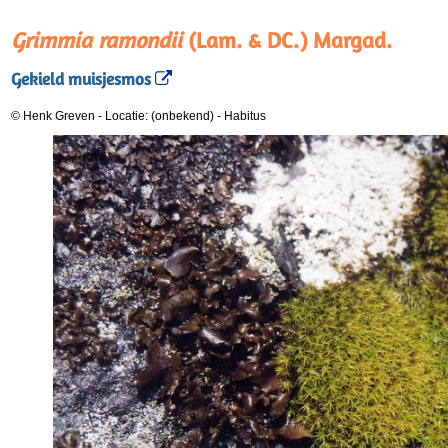
Grimmia ramondii
(Lam. & DC.) Margad.
Gekield muisjesmos
© Henk Greven
-
Locatie: (onbekend)
-
Habitus