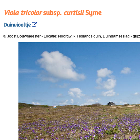
Viola tricolor
subsp.
curtisii
Syme
Duinviooltje
© Joost Bouwmeester
-
Locatie: Noordwijk, Hollands duin, Duindamseslag
-
grij