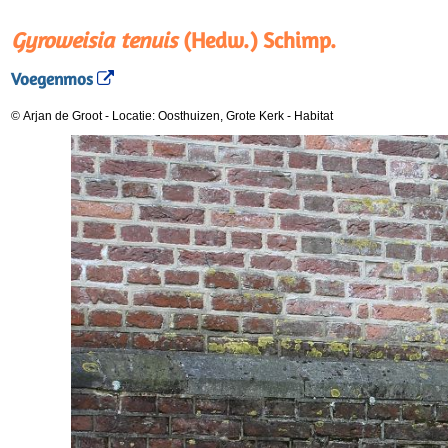
Gyroweisia tenuis
(Hedw.) Schimp.
Voegenmos
© Arjan de Groot
-
Locatie: Oosthuizen, Grote Kerk
-
Habitat