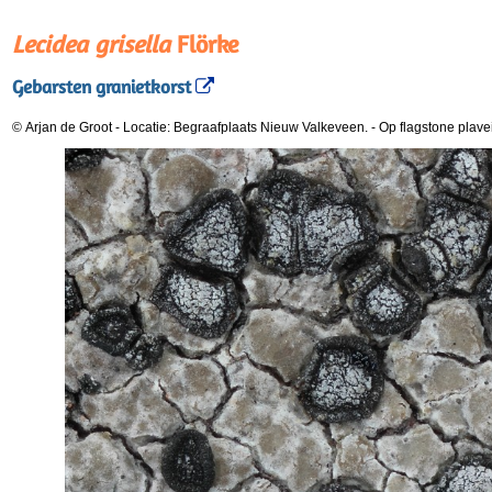
Lecidea grisella
Flörke
Gebarsten granietkorst
© Arjan de Groot
-
Locatie: Begraafplaats Nieuw Valkeveen.
-
Op flagstone plavei