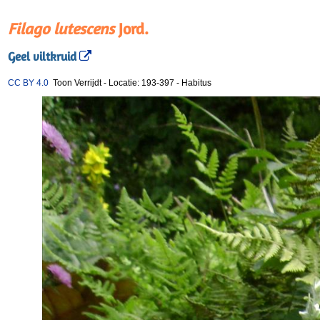
Filago lutescens
Jord.
Geel viltkruid
CC BY 4.0
Toon Verrijdt
-
Locatie: 193-397
-
Habitus