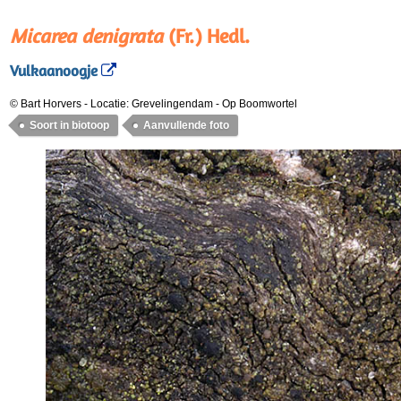
Micarea denigrata
(Fr.) Hedl.
Vulkaanoogje
© Bart Horvers
-
Locatie: Grevelingendam
-
Op Boomwortel
Soort in biotoop
Aanvullende foto