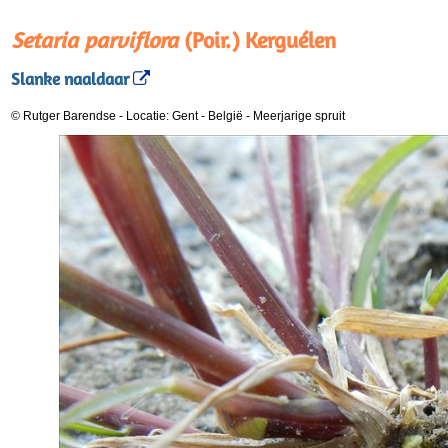
Setaria parviflora
(Poir.) Kerguélen
Slanke naaldaar
© Rutger Barendse
-
Locatie: Gent - België
-
Meerjarige spruit