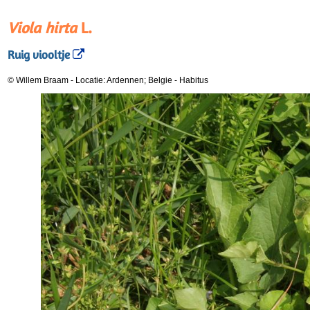
Viola hirta
L.
Ruig viooltje
© Willem Braam
-
Locatie: Ardennen; Belgie
-
Habitus