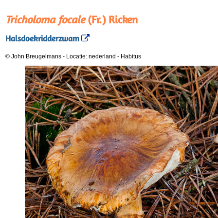
Tricholoma focale
(Fr.) Ricken
Halsdoekridderzwam
© John Breugelmans
-
Locatie: nederland
-
Habitus