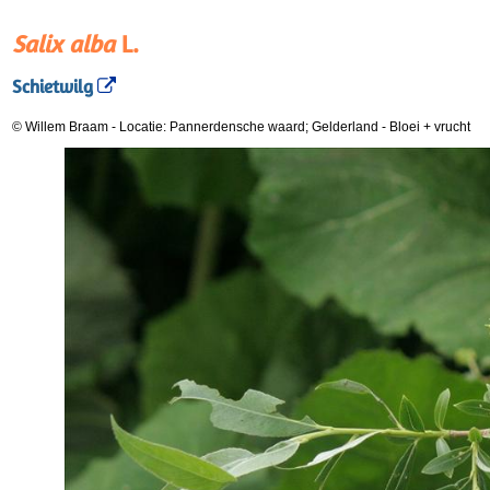
Salix alba
L.
Schietwilg
© Willem Braam
-
Locatie: Pannerdensche waard; Gelderland
-
Bloei + vrucht