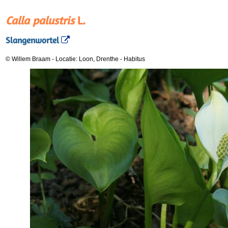
Calla palustris
L.
Slangenwortel
© Willem Braam
-
Locatie: Loon, Drenthe
-
Habitus