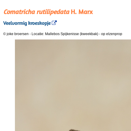
Comatricha rutilipedata
H. Marx
Veelvormig kroeskopje
© joke broersen
-
Locatie: Mallebos Spijkenisse (kweekbak)
-
op elzenprop