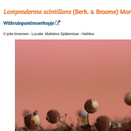
Lamproderma scintillans
(Berk. & Broome) Mo
Witkruinparelmoerkopje
© joke broersen
-
Locatie: Mallebos Spijkenisse
-
Habitus