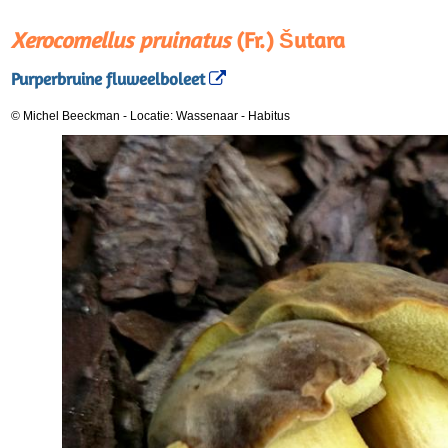
Xerocomellus pruinatus
(Fr.) Šutara
Purperbruine fluweelboleet
© Michel Beeckman
-
Locatie: Wassenaar
-
Habitus