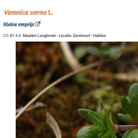
Veronica verna
L.
Kleine ereprijs
CC BY 4.0
Maarten Langbroek
-
Locatie: Zandvoort
-
Habitus