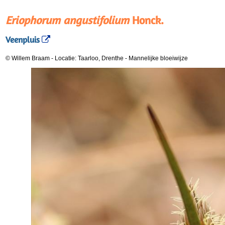
Eriophorum angustifolium
Honck.
Veenpluis
© Willem Braam
-
Locatie: Taarloo, Drenthe
-
Mannelijke bloeiwijze