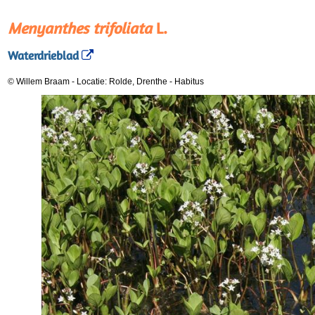
Menyanthes trifoliata
L.
Waterdrieblad
© Willem Braam
-
Locatie: Rolde, Drenthe
-
Habitus