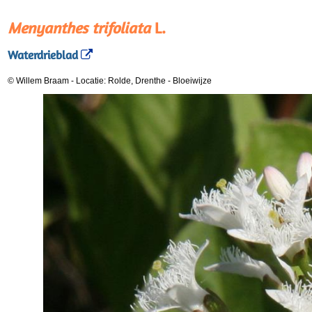
Menyanthes trifoliata
L.
Waterdrieblad
© Willem Braam
-
Locatie: Rolde, Drenthe
-
Bloeiwijze