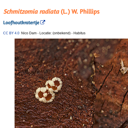
Schmitzomia radiata
(L.) W. Phillips
Loofhoutkratertje
CC BY 4.0
Nico Dam
-
Locatie: (onbekend)
-
Habitus