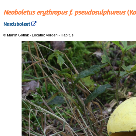
Neoboletus erythropus f. pseudosulphureus
(Ka
Narcisboleet
© Martin Gotink
-
Locatie: Vorden
-
Habitus