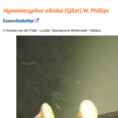
Hymenoscyphus albidus
(Gillet) W. Phillips
Essenvlieskelkje
© Anneke van der Putte
-
Locatie: Steengroeve Winterswijk
-
Habitus