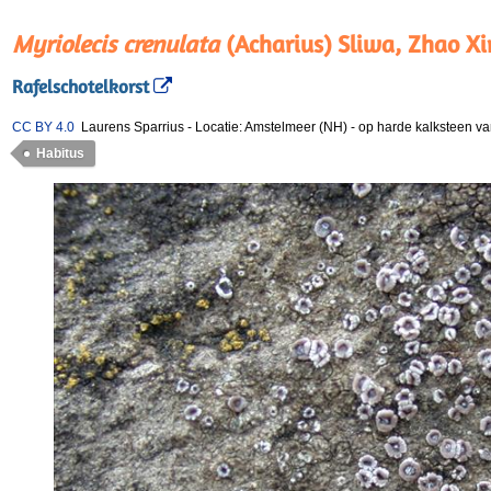
Myriolecis crenulata
(Acharius) Sliwa, Zhao X
Rafelschotelkorst
CC BY 4.0
Laurens Sparrius
-
Locatie: Amstelmeer (NH)
-
op harde kalksteen va
Habitus