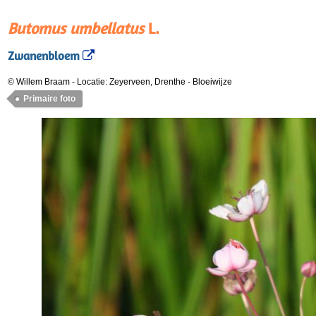
Butomus umbellatus
L.
Zwanenbloem
© Willem Braam
-
Locatie: Zeyerveen, Drenthe
-
Bloeiwijze
Primaire foto