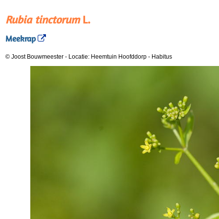
Rubia tinctorum
L.
Meekrap
© Joost Bouwmeester
-
Locatie: Heemtuin Hoofddorp
-
Habitus