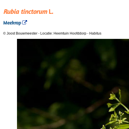
Rubia tinctorum
L.
Meekrap
© Joost Bouwmeester
-
Locatie: Heemtuin Hoofddorp
-
Habitus