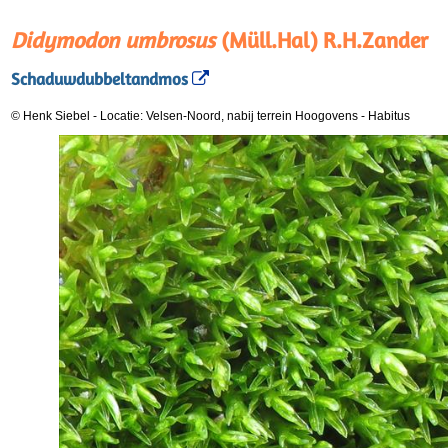
Didymodon umbrosus
(Müll.Hal) R.H.Zander
Schaduwdubbeltandmos
© Henk Siebel
-
Locatie: Velsen-Noord, nabij terrein Hoogovens
-
Habitus