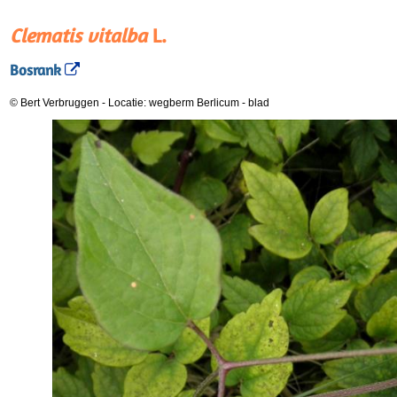
Clematis vitalba
L.
Bosrank
© Bert Verbruggen
-
Locatie: wegberm Berlicum
-
blad