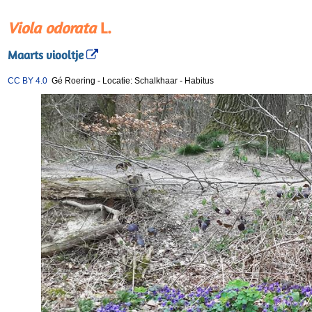
Viola odorata
L.
Maarts viooltje
CC BY 4.0
Gé Roering
-
Locatie: Schalkhaar
-
Habitus