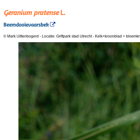
Geranium pratense
L.
Beemdooievaarsbek
© Mark Uittenbogerd
-
Locatie: Griftpark stad Utrecht
-
Kelk+kroonblad + bloemk