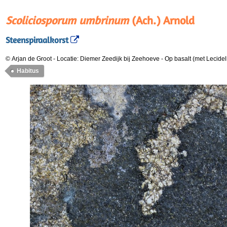
Scoliciosporum umbrinum
(Ach.) Arnold
Steenspiraalkorst
© Arjan de Groot
-
Locatie: Diemer Zeedijk bij Zeehoeve
-
Op basalt (met Lecidel
Habitus