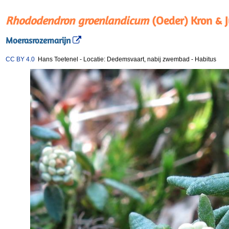
Rhododendron groenlandicum
(Oeder) Kron & 
Moerasrozemarijn
CC BY 4.0
Hans Toetenel
-
Locatie: Dedemsvaart, nabij zwembad
-
Habitus