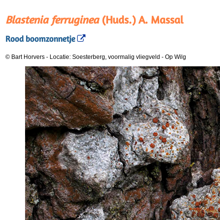
Blastenia ferruginea
(Huds.) A. Massal
Rood boomzonnetje
© Bart Horvers
-
Locatie: Soesterberg, voormalig vliegveld
-
Op Wilg