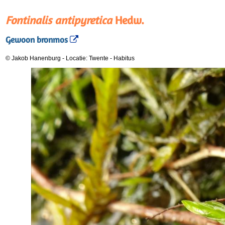
Fontinalis antipyretica
Hedw.
Gewoon bronmos
© Jakob Hanenburg
-
Locatie: Twente
-
Habitus