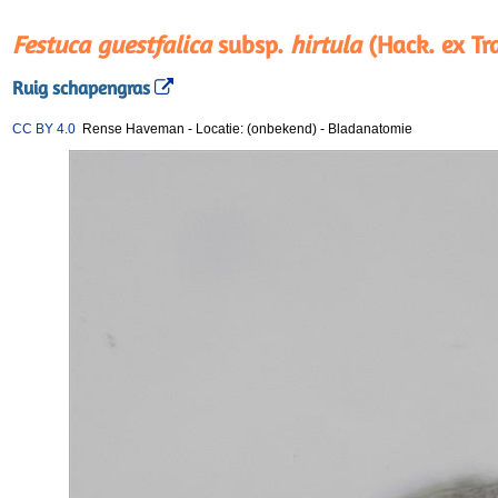
Festuca guestfalica
subsp.
hirtula
(Hack. ex Tr
Ruig schapengras
CC BY 4.0
Rense Haveman
-
Locatie: (onbekend)
-
Bladanatomie