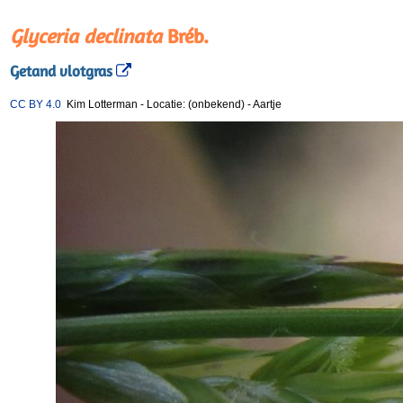
Glyceria declinata
Bréb.
Getand vlotgras
CC BY 4.0
Kim Lotterman
-
Locatie: (onbekend)
-
Aartje